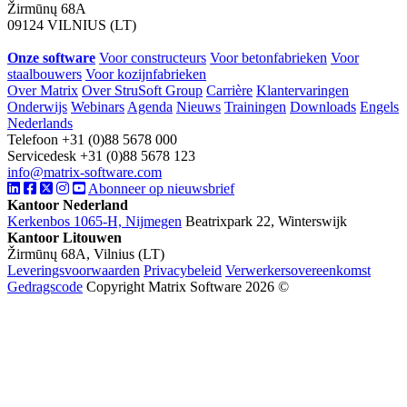
Žirmūnų 68A
09124 VILNIUS (LT)
Onze software
Voor constructeurs
Voor betonfabrieken
Voor
staalbouwers
Voor kozijnfabrieken
Over Matrix
Over StruSoft Group
Carrière
Klantervaringen
Onderwijs
Webinars
Agenda
Nieuws
Trainingen
Downloads
Engels
Nederlands
Telefoon +31 (0)88 5678 000
Servicedesk +31 (0)88 5678 123
info@matrix-software.com
Abonneer op nieuwsbrief
Kantoor Nederland
Kerkenbos 1065-H, Nijmegen
Beatrixpark 22, Winterswijk
Kantoor Litouwen
Žirmūnų 68A, Vilnius (LT)
Leveringsvoorwaarden
Privacybeleid
Verwerkersovereenkomst
Gedragscode
Copyright Matrix Software 2026 ©